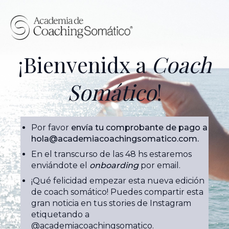
¡Bienvenidx a
Coach
Somátic
o
!
Por favor
envía tu comprobante de pago a
hola@academiacoachingsomatico.com.
En el transcurso de las 48 hs estaremos
enviándote el
onboarding
por email.
¡Qué felicidad empezar esta nueva edición
de coach somático! Puedes compartir esta
gran noticia en tus stories de Instagram
etiquetando a
@academiacoachingsomatico.