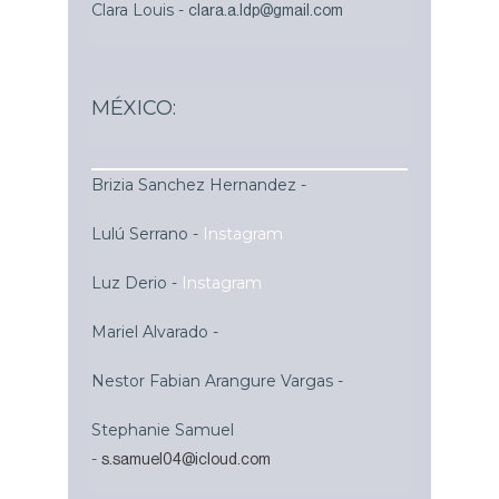
Clara Louis -
clara.a.ldp@gmail.com
MÉXICO:
Brizia Sanchez Hernandez
-
Lulú Serrano
-
Instagram
Luz Derio -
Instagram
Mariel Alvarado -
Nestor Fabian Arangure Vargas -
Stephanie Samuel
-
s.samuel04@icloud.com