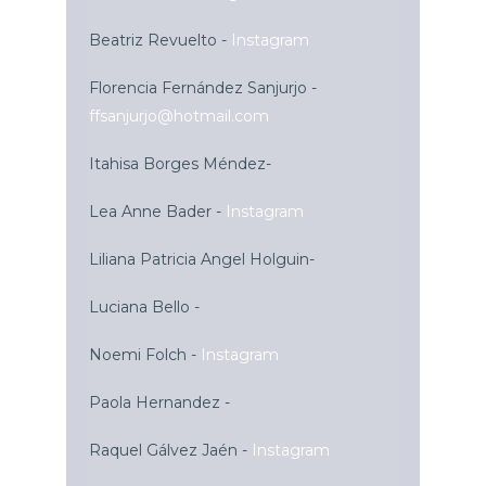
Beatriz Revuelto
-
Instagram
Florencia Fernández Sanjurjo
-
ffsanjurjo@hotmail.com
Itahisa Borges Méndez
-
Lea Anne Bader
-
Instagram
Liliana Patricia Angel Holguin-
Luciana Bello -
Noemi Folch -
Instagram
Paola Hernandez -
Raquel Gálvez Jaén
-
Instagram