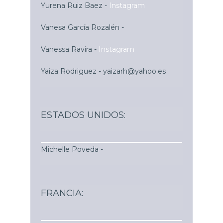
Yurena Ruiz Baez -
Instagram
Vanesa García Rozalén
-
Vanessa Ravira -
Instagram
Yaiza Rodriguez -
yaizarh@yahoo.es
ESTADOS UNIDOS:
Michelle Poveda -
FRANCIA: