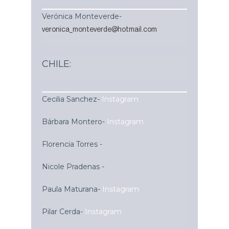
Verónica Monteverde-
veronica_monteverde@hotmail.com
CHILE:
Cecilia Sanchez-
Instagram
Bárbara Montero-
Instagram
Florencia Torres -
Nicole Pradenas -
Paula Maturana-
Instagram
Pilar Cerda-
Instagram