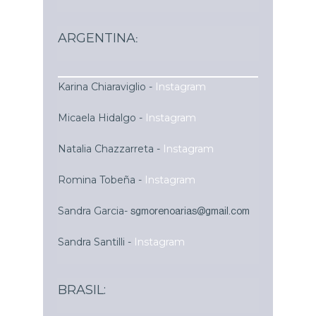
ARGENTINA
:
Karina Chiaraviglio -
Instagram
Micaela Hidalgo -
Instagram
Natalia Chazzarreta -
Instagram
Romina Tobeña -
Instagram
Sandra Garcia-
sgmorenoarias@gmail.com
Sandra Santilli -
Instagram
BRASIL: