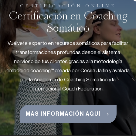
CERTIFICACIÓN ONLINE
Certificación en Coaching
Somático
Vuélvete experto en recursos somáticos para facilitar
transformaciones profundas desde el sistema
nervioso de tus clientes gracias a la metodología
embodied coaching™ creada por Cecilia Jalfin y avalada
por la Academia de Coaching Somático y la
Internacional Coach Federation.
MÁS INFORMACIÓN AQUÍ